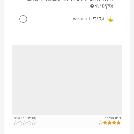
עסקים שא�…
על ידי
webclub
דירוג המסקר
(0) דירוג הגולשים