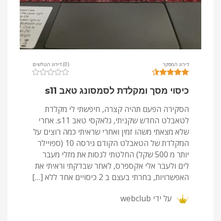
דירוג המסקר
(0) דירוג הגולשים
כיסוי מסך ומקלדת לסמסונג טאב s11
הסקירה הפעם תהיה קצרה, חיפשתי לי מקלדת
לטאבלט החדש שקניתי, גלאקסי טאב s11. אחרי
שלא מצאתי משהו זמין ואחרי שראיתי כמה רוצים על
המקלדת של הטאבלט הקודם גירסה 10 (ספויילר
יותר מ 500 שקל) החלטתי לנסות את מזלי מעבר
לים ולעבר אלי אקספרס, לאחר שבדקתי וראיתי את
האפשרויות, בחרתי בעצם ב 2 כיסויים אחד ללא […]
על ידי
webclub