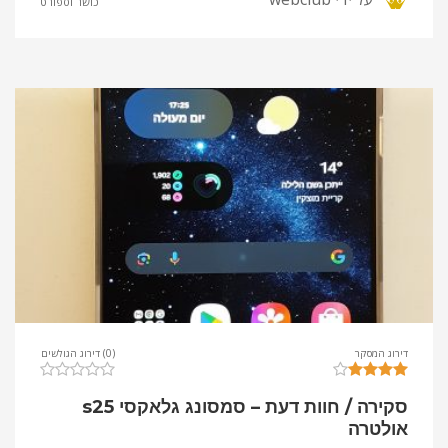
כושר וספורט
דירוג המסקר
(0) דירוג הגולשים
סקירה / חוות דעת – סמסונג גלאקסי s25
אולטרה