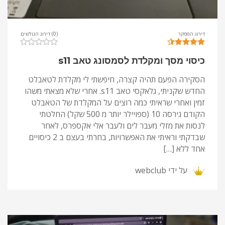
דירוג המסקר
(0) דירוג הגולשים
כיסוי מסך ומקלדת לסמסונג טאב s11
הסקירה הפעם תהיה קצרה, חיפשתי לי מקלדת לטאבלט
החדש שקניתי, גלאקסי טאב s11. אחרי שלא מצאתי משהו
זמין ואחרי שראיתי כמה רוצים על המקלדת של הטאבלט
הקודם גירסה 10 (ספויילר יותר מ 500 שקל) החלטתי
לנסות את מזלי מעבר לים ולעבר אלי אקספרס, לאחר
שבדקתי וראיתי את האפשרויות, בחרתי בעצם ב 2 כיסויים
אחד ללא […]
על ידי
webclub