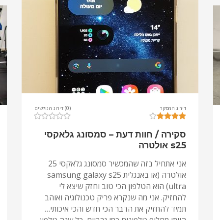
דירוג המסקר
(0) דירוג הגולשים
סקירה / חוות דעת – סמסונג גלאקסי
s25 אולטרה
אני אתחיל בזה שהמכשיר סמסונג גלאקסי 25
אולטרה (או באנגלית samsung galaxy s25
ultra) הוא הטלפון הכי טוב וחזק שיצא לי
להחזיק. אני מה שנקרא פריק טכנולוגיה ואוהב
תמיד להחזיק את הדבר הכי חדש והכי איכותי…
הייתי מחליף טלפונים כמו גרביים, כל שנה טלפון