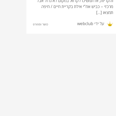
והקריות, אז תמשיכו לקרוא. במקום לא גדול אבל
מרכזי – כביש אח”י אילת בקריית חיים / חיפה
תמצאו […]
על ידי
webclub
כושר וספורט