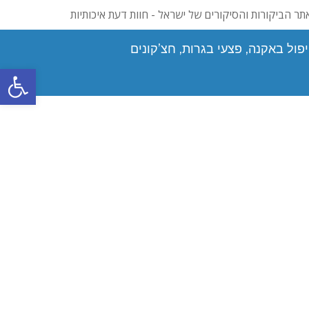
תר הביקורות והסיקורים של ישראל - חוות דעת איכותיות
פול באקנה, פצעי בגרות, חצ’קונים
פתח סרגל