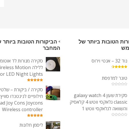
רות הטובות ביותר של
הביקורות הטובות ביותר 
מש
המחבר
נוד 32 – אנטי וירוס
סקירה מנורות לד אוטומט
ללילה reless Motion
or LED Night Lights
טונר למדפסת
סקירה / ביקורת – שלטי
סקירת שעון galaxy watch 4
classic גלאקסי ווטש 4 קלאסיק
Pad Joy Cons Joycons
והשוואה לגלאקסי ווטש 1
Wireless controller
ליסמן חלונות