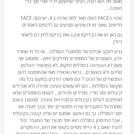
מושכ מה הוא רוצה, הגיוני שהשעון זז לי אולי תוך כדי
השינה….
שינוי הFACE דומה מאד למה שהיה ב 4, יש כמה FACE
חדשים, שאני מניח שיגיעו ומגיעים גם לדגמים האחרים.
גם כאן יש את הבדיקת א.ק.ג ואת בדיקת לחץ דם (לאחר
כיול).
נגיע לעקב אכילס של סמסונג? הסוללה… אז כל מי שמכיר
יודע, השעונים של המתחרים מחזיקים ימים… סמסונג אף
פעם לא הצטיינה בסוללות חזקות, לא במכשירי הטלפון
שלהם ולא בשעונים… נראה שכאילו מאז שהתפוצצו להם
המכשירים של הנוט 7 הם פשוט דורכים במקום בכל מה
שקשור בסוללות… הם לא עושים טעינה מהירה ולא מגדילים
קיבולות יותר מדיי, סולידים וזהירים… לעומת המתחרים שלא
מפסיקים לעלות בקיבולות ובמהירויות טעינה. סמסונג בעצם
סומכת על המעבדים שיהיו חסכוניים יותר ובכך מעלה את
זמני הסוללה. כך גם הפעם, אומנם יש עליה קטנה בקיבולת
, אבל החיסכון בסוללה הוא יותר מהצד של המעבד. יכול
להגיד שאם ב 4 הייתי מסיים בקושי את היום, היו מקרים