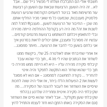
חשבתי אולי הם התבלבלו ושלחו לי מכשיר נייד שם… אבל
לא… זה היה השעון. הרצועות שבאות עם השעון הן רצועות
עור מרשימות מאד בניגוד לפעמים הקודמות שהגיעו רצועות
פלסטיק מעצבנות, שכמעט כל מי שאני מכיר החליף אותם.
מה שכן – החיבור של הרצועות לשעון… מעצבן!!! למה? למה
לשנות את זה? מה היה רע בקודם? ההחלפה הייתה מהירה
ובלי להתאמץ ויכלתם להשתמש ברצועות מדגמים קודמים…
עכשיו זה מסורבל ומעצבן, אתם יכולים לראות בסרטון איך
אני נלחם בשעון כדי לחבר את הרצועה… מיותר סמסונג…
אז אחרי שחיברתי אותו לאולטרה 25 שלי, ביקשתי ממנו
לשחזר את הנתונים שהיו לי מה 4 , תוך כדי שהוא עובד
קיבלתי סקירה מהירה עליו – היא לא הייתה ממש מהירה כי
תוך כדי שהוא שחזר הוא התקשה לתפקד והיה איטי
להחריד … נקודה למחשבה לסמסונג – אם הוא לא מסוגל
לעשות את 2 הפעולות הללו ביחד, אז אולי היה שווה לחכות
שיסיים את השחזור ואז לעבור להצגה של הסקירה…. מה
שקיבלתי היה סקירה איטית ומחרידה שלרגע נבהלתי
שקיבלתי שעון מקולקל… אבל לאחר שהוא סיים את השחזור
(וגם את הסקירה באותו הזמן) הוא חזר לעצמו והתחיל לרוץ