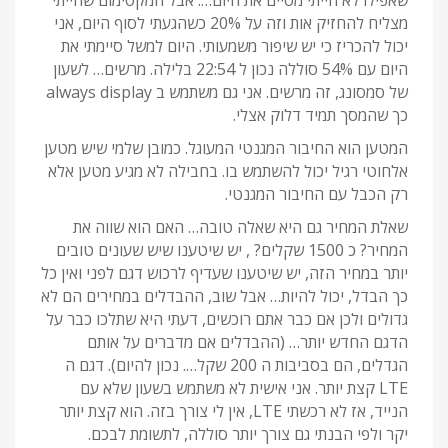
שאפילו לא הייתי מסיים את היום…. אבל המקסימום שהייתי
מצליח להחזיק אות וזה על 20% כשהגעתי לסוף היום, אני
יכול להכריז כי יש שיפור משמעותי. היום למשל סיימתי את
היום עם 54% סוללה נכון ל 22:54 בלילה. מרשים… לשעון
של סמסונג, זה מרשים. אני גם משתמש ב always display
כך שהמסך תמיד דלוק אצלי.
המטען הוא החיבור המגנטי המעוגל. כמובן שלמי שיש מטען
אלחוטי רגיל יכול להשתמש בו. בחבילה לא מגיע מטען אלא
רק הכבל עם החיבור המגנטי.
שאלת המחיר גם היא שאלה טובה… האם הוא שווה את
המחיר? כ 1500 שקלים? , יש שיטענו שיש שעונים טובים
יותר במחיר הזה, יש שיטענו שעדיף לרכוש דגם לפני ואין כל
כך הבדל, יכול להיות… אבל שוב, ההבדלים במחירים הם לא
גדולים ולכן אם כבר אתם רוכשים, דעתי היא שתלכו כבר על
הדגם החדש יותר… (ההבדלים אם מדברים על אותם
הגדלים, הם בסביבות ה 200 שקל…. נכון להיום). דגם ה
LTE קצת יותר. אני אישית לא משתמש בשעון שלא עם
הנייד, אז לא רכשתי LTE, אין לי צורך בזה. הוא קצת יותר
יקר ולפי הבנתי גם צורך יותר סוללה, לתשומת לבכם.