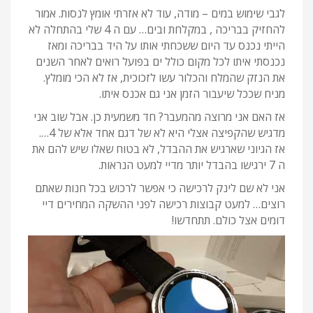
לגבי שימוש במים – מודה, עוד לא אזרתי אומץ לנסות. אמור
להחזיק בבריכה , במקלחת ובים… עם ה 4 שלי בהתחלה לא
הייתי נכנס עד היום ששכחתי אותו על היד בבריכה ומאז
נכנסתי איתו לכל מקום כולל ים בפועל רואים לאחר השנים
את הנזק שהמלח והכלור עשו לזכוכית, אז לא הכי מומלץ.
מניח שככל שיעבור הזמן אני גם אכנס איתו.
אז האם אני מרוצה מהמעבר? חד משמעית כן. אבל שוב אני
מדגיש שהקפיצה אצלי היא לא של דגם אחד אלא של 4….
אז הגיוני שארגיש את ההבדל, לא בטוח שאלו שיש להם את
ה 7 ירגישו בהבדל יותר מדיי למעט הנראות.
אני לא שם לינק לרכישה כי אפשר לרכוש בכל חנות שאתם
רוצים… למעט קבוצות רכישה לפני ההשקה המחירים דיי
דומים אצל כולם. תתחדשו!