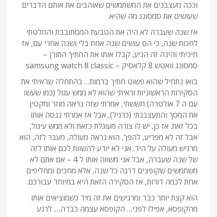
וככה מעצבנים את המשתמשים שאוהבים את אותם הדברים
שעושים את סמסונג מה שהיא.
אז שנה שעברה לא היה את הטבעת המסתובבת והחלטתי
לחכות שנה, כי הם עושים שנה אחת בלי ושנה אחרי עם, אז
חיכיתי והינה זה הגיע, קבלו אותו את החתיך התורן –
סמסונג וואטש 8 קלאסיק – samsung watch 8 classic
בואו נתחיל שהוא פשוט חתיך ברמות… בהתחלה שראיתי את
הסקירות הראשוניות וראיתי שהוא לא ממש עגול (כמו שעשו
עם ה 7 אולטרה) חששתי, אמרתי שזה נראה מוזר ומקטין
את המסך והתעצבנתי (כרגיל), אבל אז אמרתי ננסה אותו
בכל זאת. אז כן, יש לו צורה מעוגלת כזאת ולא ממש עיגול,
אבל זה לא מפריע, להפך, הוא נראה מעולה, מעבר לזה, הוא
מרגיש מעולה על היד. אני לא יודע להשוות לכם אותו לזה
של שנה שעברה, אבל אני משווה אותו ל 4 – אם אתם לא
משתמשים שקופצים דרגה כל שנה, אלא מחכים ומחליפים
אחת לכמה דורות, אז הסקירה הזאת היא במיוחד עבורכם.
הוא קצת יותר כבד ומרגישים את זה מיד כשמוציאים אותו
מהקופסא, אפילו לפני… הקופסא עצמה כבדה…. לרגע