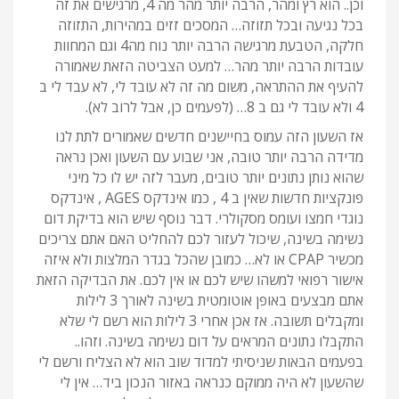
וכן.. הוא רץ ומהר, הרבה יותר מהר מה 4, מרגישים את זה
בכל נגיעה ובכל תזוזה… המסכים זזים במהירות, התזוזה
חלקה, הטבעת מרגישה הרבה יותר נוח מה4 וגם המחוות
עובדות הרבה יותר מהר… למעט הצביטה הזאת שאמורה
להעיף את ההתראה, משום מה זה לא עובד לי, לא עבד לי ב
4 ולא עובד לי גם ב 8… (לפעמים כן, אבל לרוב לא).
אז השעון הזה עמוס בחיישנים חדשים שאמורים לתת לנו
מדידה הרבה יותר טובה, אני שבוע עם השעון ואכן נראה
שהוא נותן נתונים יותר טובים, מעבר לזה יש לו כל מיני
פונקציות חדשות שאין ב 4 , כמו אינדקס AGES , אינדקס
נוגדי חמצו ועומס מסקולרי. דבר נוסף שיש הוא בדיקת דום
נשימה בשינה, שיכול לעזור לכם להחליט האם אתם צריכים
מכשיר CPAP או לא… כמובן שהכל בגדר המלצות ולא איזה
אישור רפואי למשהו שיש לכם או אין לכם. את הבדיקה הזאת
אתם מבצעים באופן אוטומטית בשינה לאורך 3 לילות
ומקבלים תשובה. אז אכן אחרי 3 לילות הוא רשם לי שלא
התקבלו נתונים המראים על דום נשימה בשינה. וזהו..
בפעמים הבאות שניסיתי למדוד שוב הוא לא הצליח ורשם לי
שהשעון לא היה ממוקם כנראה באזור הנכון ביד… אין לי