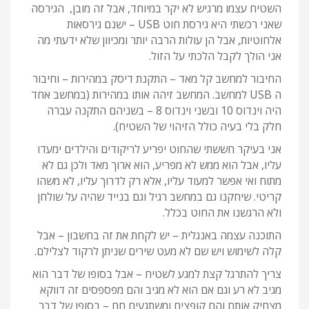
השטיח עצמו מרגיש לא יקר במיוחד, אבל זה מובן, הגירסה
שאני רכשתי היא גירסת חוט USB – ישנם גירסאות
אלחוטיות, אבל הן עולות הרבה יותר ומכיוון שלא ידעתי מה
אני הולך לקבל הלכתי על הזול.
החיבור למחשב קל מאד – התקנת דיסק במהירות – וחיבור
ה USB למחשב. המחשב זיהה אותו במהירות (במחשב אחד
היה וינדוס 10 ובשני וינדוס 8 – בשניהם התקנה עברה
חלק בלי בעיה כולל הזיהוי של השטיח).
אני בעיקר חששתי שהחוט יפריע לריקודים והילדים ימעדו
עליו, אבל הוא ממש לא מפריע, הוא ארוך מאד ולכן גם לא
מתוח ואי אפשר למעוד עליו, אלא רק לדרוך עליו, לא משהו
קריטי. שיחקנו גם במחשב רגיל וגם בנייד שהיה על שולחן
ולא הרגשנו את החוט בכלל.
התוכנה עצמה באנגלית – יש לקחת את זה בחשבון – אבל
קלה לשימוש ויש שם לא מעט שירים שניתן לרקוד לצלילם.
צריך להתרגל קצת למגע לשטיח – אבל בסופו של דבר הוא
מגיב לא רע וגם אם הוא לא מגיב והם מפספסים זה דווקא
מצחיק אותם והם קופצים ומשתגעים חח – בסופו של דבר