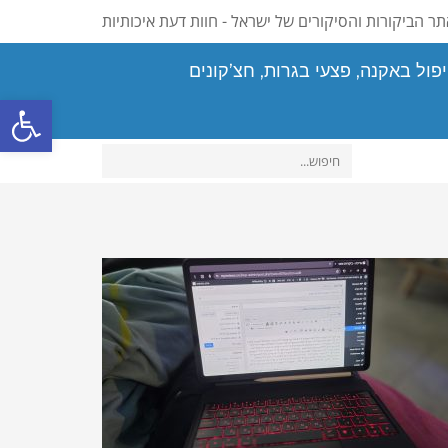
ר הביקורות והסיקורים של ישראל - חוות דעת איכותיות
פול באקנה, פצעי בגרות, חצ’קונים
פתח סרגל