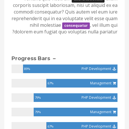
corporis suscipit laboriosam, nisi ut aliquid ex ea
commodi consequatur? Quis autem vel eum iure
reprehenderit qui in ea voluptate velit esse quam
nihil molestiae
, vel illum qui
consequatur
dolorem eum fugiat quo voluptas nulla pariatur?
– Progress Bars
PHP Development
89%
Management
67%
PHP Development
79%
Management
79%
PHP Development
67%