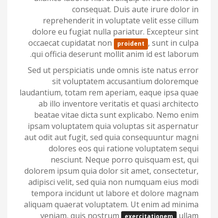
consequat. Duis aute irure dolor in
reprehenderit in voluptate velit esse cillum
dolore eu fugiat nulla pariatur. Excepteur sint
occaecat cupidatat non
, sunt in culpa
proident
qui officia deserunt mollit anim id est laborum.
Sed ut perspiciatis unde omnis iste natus error
sit voluptatem accusantium doloremque
laudantium, totam rem aperiam, eaque ipsa quae
ab illo inventore veritatis et quasi architecto
beatae vitae dicta sunt explicabo. Nemo enim
ipsam voluptatem quia voluptas sit aspernatur
aut odit aut fugit, sed quia consequuntur magni
dolores eos qui ratione voluptatem sequi
nesciunt. Neque porro quisquam est, qui
dolorem ipsum quia dolor sit amet, consectetur,
adipisci velit, sed quia non numquam eius modi
tempora incidunt ut labore et dolore magnam
aliquam quaerat voluptatem. Ut enim ad minima
veniam, quis nostrum
ullam
exercitationem