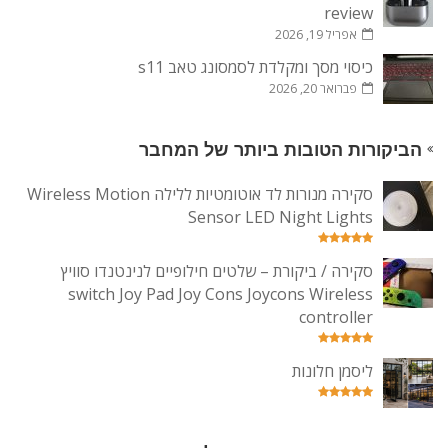
review
אפריל 19, 2026
כיסוי מסך ומקלדת לסמסונג טאב s11
פברואר 20, 2026
הביקורות הטובות ביותר של המחבר
סקירה מנורות לד אוטומטיות ללילה Wireless Motion
Sensor LED Night Lights
סקירה / ביקורת – שלטים חילופיים לנינטנדו סוויץ
switch Joy Pad Joy Cons Joycons Wireless
controller
ליסמן חלונות